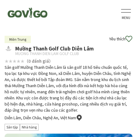
MENU
Yêu thích
Miền Trung
Mường Thanh Golf Club Diễn Lâm
MUONG THANH DIEN LAM GOLF CLUB
（0 đánh giá）
Sân golf Mường Thanh Diễn Lâm là sân golf 18 hố tiêu chuẩn quốc tế,
tọa lạc tại khu vực Đồng Non, xã Diễn Lâm, huyện Diễn Châu, tỉnh Nghệ
An, và được thiết kế bởi Tập đoàn IMG. Sân nằm trong khu du lịch sinh
thái Mường Thanh Diễn Lâm, với địa hình đồi núi kết hợp hài hòa cùng
hồ nước tự nhiên, mang đến trải nghiệm chơi golf hòa mình cùng thiên
nhiên. Khu vực còn được trang bị đầy đủ các tiện ích như nhà câu lạc
bộ hiện đại, nhà hàng, cửa hàng proshop, cùng nhiều dịch vụ giải trí,
đáp ứng trọn vẹn nhu cầu của các golfer.
Diễn Lâm, Diễn Châu, Nghệ An, Việt Nam
Sân tập
Nhà hàng