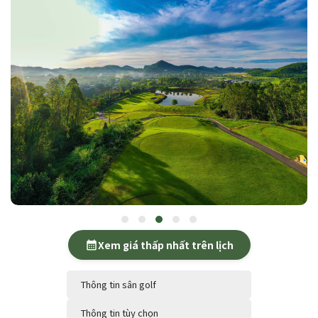
Xem giá thấp nhất trên lịch
calendar_month
Thông tin sân golf
Thông tin tùy chọn