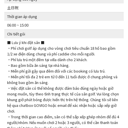
土日祝
Thời gian áp dụng
06:00 ~ 15:00
Chi tiết gói
■ Lưu ý khi đặt sân ■
・Phí chơi golf áp dụng cho vòng chơi tiêu chuẩn 18 hố bao gồm
1/2 xe điện dùng chung và phí caddie cho mỗi người.
・Phí lưu trú một đêm tại villa dành cho 2 khách.
・Bao gồm bữa ăn sáng tại nhà hàng.
・Miễn phí gửi gậy qua đêm đối với các booking có lưu trú.
・Miễn phí tối đa 2 trẻ em từ 0 đến 11 tuổi được ở chung phòng và
không bao gồm ăn sáng.
・Việc đặt sân có thể không được đảm bảo đúng ngày hoặc giờ
mong muốn, tùy theo tình trạng thực tế của sân golf. Vui lòng chọn
khung giờ phát bóng được hiển thị trên hệ thống. Chúng tôi sẽ liên
hệ qua chatbox GOVIGO hoặc email để xác nhận hoặc sắp xếp giờ
chơi.
・Trong thời gian cao điểm, sân có thể sắp xếp ghép nhóm để đủ 4
người/nhóm. Nếu muốn chơi 2 hoặc 3 người, có thể cần thanh toán