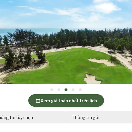
Xem giá thấp nhất trên lịch
calendar_month
ông tin tùy chọn
Thông tin gói